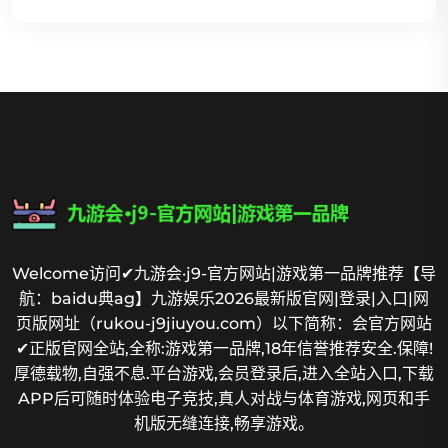
Welcome访问✔九游会·j9-官方网站|游戏第一品牌推荐【导
航：baidu典ag】九游娱乐2026最新版官网|登录|入口|网
页版网址（rukou-j9jiuyou.com）以下简称：会官方网站
✔正版官网全站,全称:游戏第一品牌,18年信誉推荐安全.保障!
厚德载物,自强不息.平台游戏,会员登录后,进入全站入口,下载
APP后可随时体验电子竞技,真人对战与体育游戏,网页和手
机版无缝连接,畅享游戏。