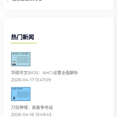
热门新闻
华硕中文BIOS：AHCI设置全面解析
2026-04-17 13:47:09
刀剑神域：装备争夺战
2026-04-16 13:49:43