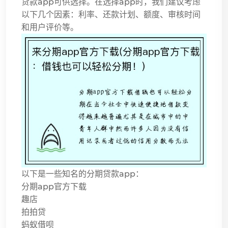
贷款app可供选择。在选择app时，我们建议考虑
以下几个因素：利率、还款计划、额度、审核时间
和用户评价等。
以下是一些知名的分期贷款app：
分期app官方下载
趣店
拍拍贷
蚂蚁借呗