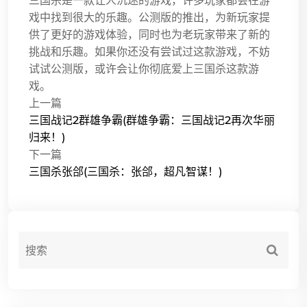
三国杀是一款让人沉迷的游戏，许多玩家都会在游
戏中找到很大的乐趣。公测版的推出，为新玩家提
供了更好的游戏体验，同时也为老玩家带来了新的
挑战和乐趣。如果你还没有尝试过这款游戏，不妨
试试公测版，或许会让你彻底爱上三国杀这款游
戏。
上一篇
三国战记2群雄争霸(群雄争霸：三国战记2再次华丽
归来！)
下一篇
三国杀张郃(三国杀：张郃，超凡智谋！)