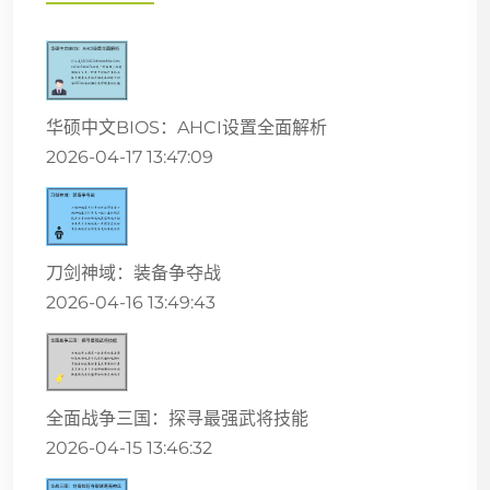
华硕中文BIOS：AHCI设置全面解析
2026-04-17 13:47:09
刀剑神域：装备争夺战
2026-04-16 13:49:43
全面战争三国：探寻最强武将技能
2026-04-15 13:46:32