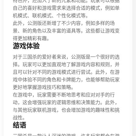
特色外，还加入了新的元素和功能。玩家可以根据
自己的喜好和游戏需求来选择合适的模式，例如单
机模式、联机模式、个性化模式等。
此外，公测版还新增了不少内容，例如多样的场
景、新的角色以及丰富的道具等。这些都让游戏变
得更加精彩有趣。
游戏体验
对于三国杀的爱好者来说，公测版是一个很好的选
择。玩家可以更加直观地了解游戏内容和规则，并
且可以针对不同的游戏模式进行尝试。此外，在游
戏中体验不同的角色和卡牌能力，也能够帮助玩家
更好地掌握游戏技巧和策略。
在游戏中，玩家需要不断地思考和应对对手的行
动，这会增强玩家的逻辑思维和决策能力。此外，
与其他玩家联机游戏，也会增加游戏的趣味性和挑
战性。
结语