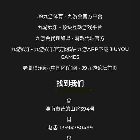
J9九游体育 - 九游会官方平台
九游娱乐 - 顶级互动游戏平台
九游会代理加盟 - 游戏代理官方
九游娱乐- 九游娱乐官方网站- 九游APP下载 JIUYOU
GAMES
老哥俱乐部 (中国区)官网 - J9九游论坛首页
找到我们
淮南市芒的山谷394号
电话: 13594780499