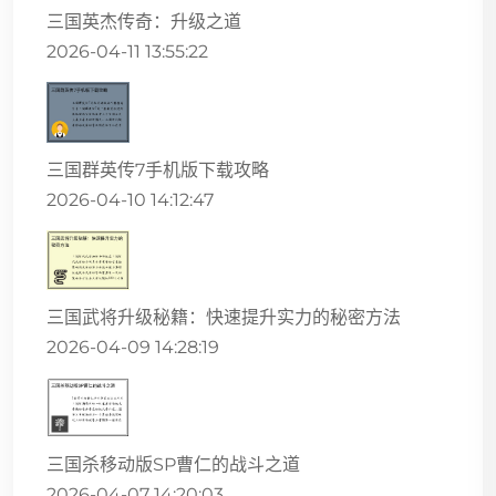
三国英杰传奇：升级之道
2026-04-11 13:55:22
三国群英传7手机版下载攻略
2026-04-10 14:12:47
三国武将升级秘籍：快速提升实力的秘密方法
2026-04-09 14:28:19
三国杀移动版SP曹仁的战斗之道
2026-04-07 14:20:03