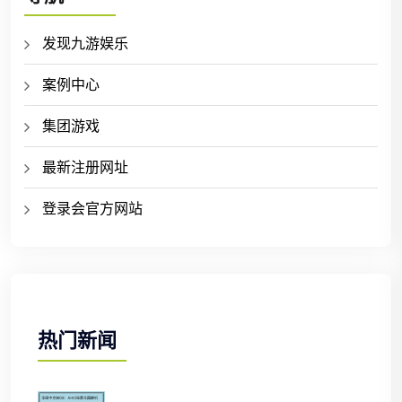
发现九游娱乐
案例中心
集团游戏
最新注册网址
登录会官方网站
热门新闻