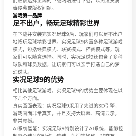
们应该选择正规的下载网站进行下载，以免遭受病
毒侵袭或版权问题。
游戏第一品牌
足不出户，畅玩足球精彩世界
在下载并安装完实况足球9后，玩家们可以足不出户
地畅玩足球精彩世界。实况足球9内置多种足球游戏
模式，包括经典模式、联赛模式、杯赛模式等，玩
家们可以随意选择。同时，实况足球9还包含了多种
球队和球员数据，让玩家们可以亲手打造自己的梦
幻球队。
实况足球9的优势
相比其他足球游戏，实况足球9的优势主要体现在以
下几个方面。
真实画面表现：实况足球9采用了先进的3D引擎，
游戏画面非常真实，并且支持大屏幕、高清显示，
非常震撼。
AI系统智能：实况足球9特别设计了AI系统，能够控