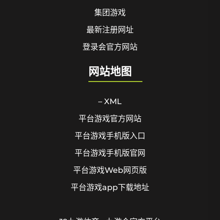
集团游戏
最新注册网址
登录会官方网站
网站地图
– XML
平台游戏官方网站
平台游戏手机版入口
平台游戏手机版官网
平台游戏Web网页版
平台游戏app下载地址