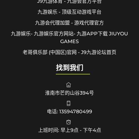
J9九游体育 - 九游会官方平台
九游娱乐 - 顶级互动游戏平台
九游会代理加盟 - 游戏代理官方
九游娱乐- 九游娱乐官方网站- 九游APP下载 JIUYOU
GAMES
老哥俱乐部 (中国区)官网 - J9九游论坛首页
找到我们
淮南市芒的山谷394号
电话: 13594780499
上班时间: 早上9点 - 下午4点