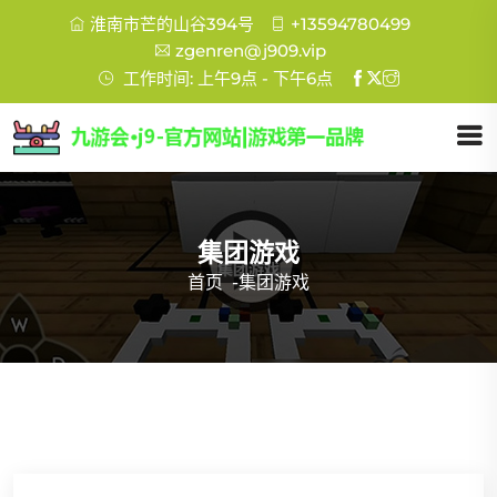
淮南市芒的山谷394号
+13594780499
zgenren@j909.vip
工作时间: 上午9点 - 下午6点
集团游戏
首页
-
集团游戏